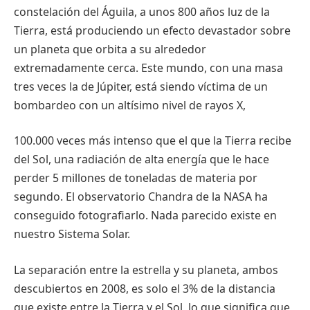
constelación
del
Águila
, a
unos
800
años
luz
de la
Tierra,
está
produciendo
un
efecto
devastador
sobre
un
planeta
que
orbita
a
su
alrededor
extremadamente
cerca
.
Este
mundo
, con
una
masa
tres
veces
la de
Júpiter
,
está
siendo
víctima
de un
bombardeo
con un
altísimo
nivel
de
rayos
X,
100.000
veces
más
intenso
que
el
que
la Tierra
recibe
del Sol,
una
radiación
de
alta
energía
que
le
hace
perder
5
millones
de
toneladas
de
materia
por
segundo
. El
observatorio
Chandra de la NASA ha
conseguido
fotografiarlo
. Nada
parecido
existe
en
nuestro
Sistema
Solar.
La
separación
entre
la
estrella
y
su
planeta
,
ambos
descubiertos
en 2008,
es
solo el 3% de la
distancia
que
existe
entre
la Tierra y el Sol, lo
que
significa
que