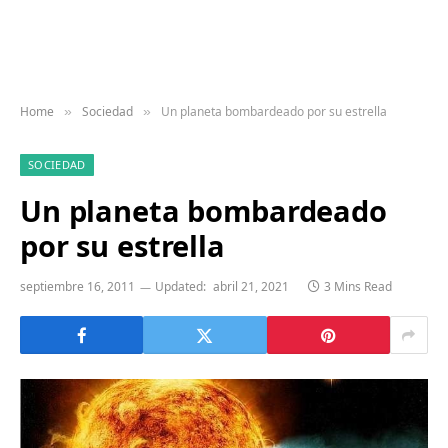
Home
Sociedad
Un planeta bombardeado por su estrella
»
»
SOCIEDAD
Un planeta bombardeado
por su estrella
septiembre 16, 2011
Updated:
abril 21, 2021
3 Mins Read