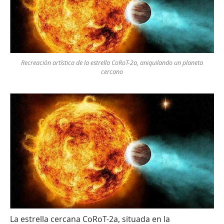
Recreación artística de la estrella CoRoT-2a, aniquilando un planeta
cercano
La
estrella
cercana
CoRoT-2a
,
situada
en la