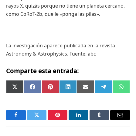
rayos
X,
quizás
porque
no
tiene
un
planeta
cercano
,
como
CoRoT-2b
,
que
le «
ponga
las
pilas
».
La
investigación
aparece
publicada
en la
revista
Astronomy & Astrophysics.
Fuente
:
abc
Comparte esta entrada:
Compartir
Compartir
Compartir
Compartir
Compartir
Compartir
Comp
X
Facebook
Pinterest
LinkedIn
Email
Telegram
What
en
en
en
en
en
en
en
(Twitter)
Facebook
Twitter
Pinterest
LinkedIn
Tumblr
Email