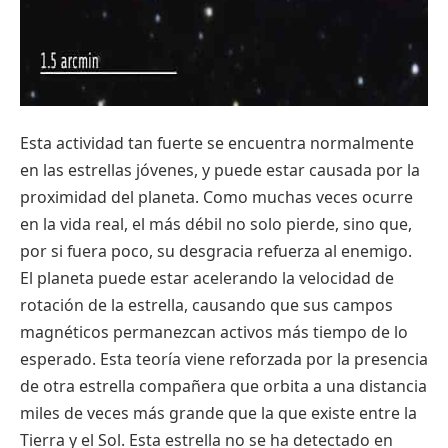
Esta
actividad
tan
fuerte
se
encuentra
normalmente
en
las
estrellas
jóvenes
, y
puede
estar
causada
por
la
proximidad
del
planeta
. Como
muchas
veces
ocurre
en la
vida
real, el
más
débil
no solo
pierde
,
sino
que
,
por
si
fuera
poco
,
su
desgracia
refuerza
al
enemigo
.
El
planeta
puede
estar
acelerando
la
velocidad
de
rotación
de la
estrella
,
causando
que
sus
campos
magnéticos
permanezcan
activos
más
tiempo
de lo
esperado
.
Esta
teoría
viene
reforzada
por
la
presencia
de
otra
estrella
compañera
que
orbita
a
una
distancia
miles de
veces
más
grande
que
la
que
existe
entre
la
Tierra y el Sol.
Esta
estrella
no se ha
detectado
en