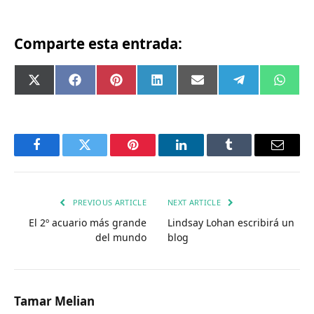
Comparte esta entrada:
Compartir
Compartir
Compartir
Compartir
Compartir
Compartir
Comp
X
Facebook
Pinterest
LinkedIn
Email
Telegram
What
en
en
en
en
en
en
en
(Twitter)
Facebook
Twitter
Pinterest
LinkedIn
Tumblr
Email
PREVIOUS ARTICLE
NEXT ARTICLE
El 2º acuario más grande
Lindsay Lohan escribirá un
del mundo
blog
Tamar Melian