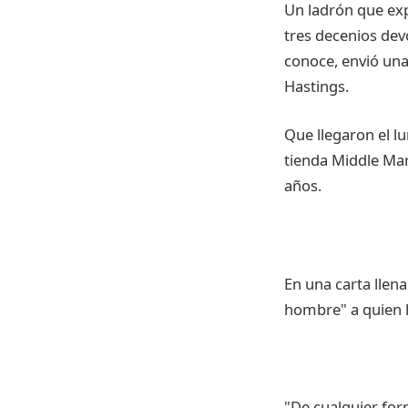
Un ladrón que ex
tres decenios devo
conoce, envió una 
Hastings.
Que llegaron el lu
tienda Middle Mar
años.
En una carta llen
hombre" a quien l
"De cualquier for