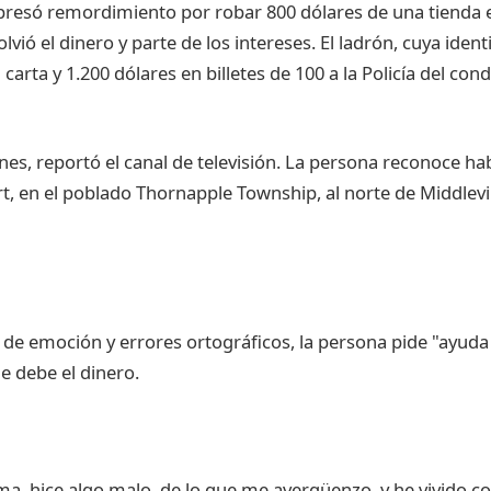
presó remordimiento por robar 800 dólares de una tienda 
lvió el dinero y parte de los intereses. El ladrón, cuya iden
carta y 1.200 dólares en billetes de 100 a la Policía del con
nes, reportó el canal de televisión. La persona reconoce ha
t, en el poblado Thornapple Township, al norte de Middlevi
a de emoción y errores ortográficos, la persona pide "ayuda
e debe el dinero.
ma, hice algo malo, de lo que me avergüenzo, y he vivido co