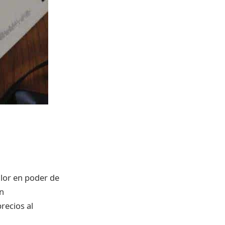
alor en poder de
an
recios al