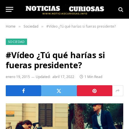
Home
Sociedad
#Vídeo ¿Tú qué harías si fueras presidente?
»
»
SOCIEDAD
#Vídeo ¿Tú qué harías si
fueras presidente?
enero 19, 2015
Updated:
abril 17, 2022
1 Min Read