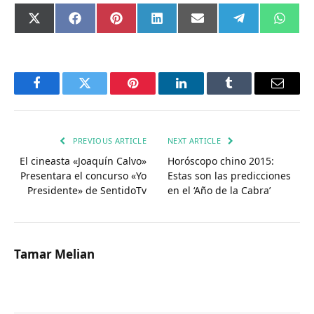
Compartir
Compartir
Compartir
Compartir
Compartir
Compartir
Comp
X
Facebook
Pinterest
LinkedIn
Email
Telegram
What
en
en
en
en
en
en
en
(Twitter)
Facebook
Twitter
Pinterest
LinkedIn
Tumblr
Email
PREVIOUS ARTICLE
NEXT ARTICLE
El cineasta «Joaquín Calvo»
Horóscopo chino 2015:
Presentara el concurso «Yo
Estas son las predicciones
Presidente» de SentidoTv
en el ‘Año de la Cabra’
Tamar Melian