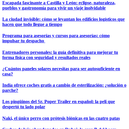
Escapada fascinante a Castilla y León: eclipse, naturaleza,
pueblos y gastronomía para vivir un viaje inolvidable
La ciudad invisible: cómo se levantan los edificios logísticos que
hacen que todo llegue a tiempo
Programa para asesorías y cursos para asesorías: cómo
impulsar tu despacho
Entrenadores personales: la guía definitiva para mejorar tu
forma física con seguridad y resultados reales
¿Cuántos paneles solares necesitas para ser autosuficiente en
casa?
India ofrece coches gratis a cambio de esterilización: ¿solución o
parche?
Los pingüinos del Sr. Poper Trailer en español: la peli que
despertó tu lado polar
Naki, el único perro con prótesis biónicas en las cuatro patas