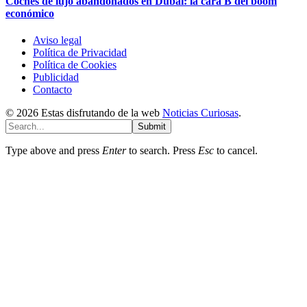
Coches de lujo abandonados en Dubai: la cara B del boom
económico
Aviso legal
Política de Privacidad
Política de Cookies
Publicidad
Contacto
© 2026 Estas disfrutando de la web
Noticias Curiosas
.
Submit
Type above and press
Enter
to search. Press
Esc
to cancel.