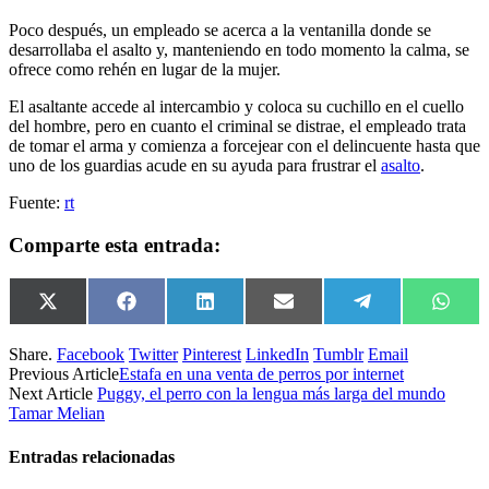
Poco después, un empleado se acerca a la ventanilla donde se
desarrollaba el asalto y, manteniendo en todo momento la calma, se
ofrece como rehén en lugar de la mujer.
El asaltante accede al intercambio y coloca su cuchillo en el cuello
del hombre, pero en cuanto el criminal se distrae, el empleado trata
de tomar el arma y comienza a forcejear con el delincuente hasta que
uno de los guardias acude en su ayuda para frustrar el
asalto
.
Fuente:
rt
Comparte esta entrada:
Compartir
X
Compartir
Facebook
Compartir
LinkedIn
Compartir
Email
Compartir
Telegram
Compa
What
en
(Twitter)
en
en
en
en
en
Share.
Facebook
Twitter
Pinterest
LinkedIn
Tumblr
Email
Previous Article
Estafa en una venta de perros por internet
Next Article
Puggy, el perro con la lengua más larga del mundo
Tamar Melian
Entradas relacionadas