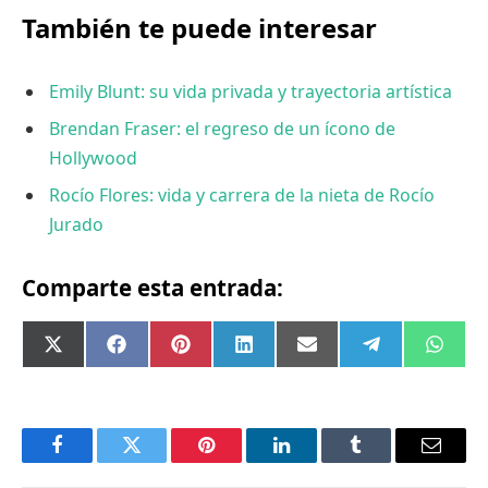
También te puede interesar
Emily Blunt: su vida privada y trayectoria artística
Brendan Fraser: el regreso de un ícono de
Hollywood
Rocío Flores: vida y carrera de la nieta de Rocío
Jurado
Comparte esta entrada:
Compartir
Compartir
Compartir
Compartir
Compartir
Compartir
Comp
X
Facebook
Pinterest
LinkedIn
Email
Telegram
What
en
en
en
en
en
en
en
(Twitter)
Facebook
Twitter
Pinterest
LinkedIn
Tumblr
Email