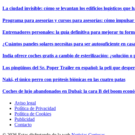
La ciudad invisible: cómo se levantan los edificios logísticos que 
Programa para asesorías y cursos para asesorías: cómo impulsa
Entrenadores personales: la guía definitiva para mejorar tu forma
¿Cuántos paneles solares necesitas para ser autosuficiente en cas
India ofrece coches gratis a cambio de esterilización: ¿solución o
Los pingüinos del Sr. Poper Trailer en español: la peli que desper
Naki, el único perro con prótesis biónicas en las cuatro patas
Coches de lujo abandonados en Dubai: la cara B del boom econ
Aviso legal
Política de Privacidad
Política de Cookies
Publicidad
Contacto
© 2026 Estas disfrutando de la web
Noticias Curiosas
.