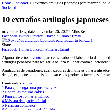
Home
»
Sociedad
»
10 extraños artilugios japoneses para realzar tu bell
Sociedad
10 extraños artilugios japoneses
mayo 6, 2013
Updated:
noviembre 26, 2021
5 Mins Read
Facebook
Twitter
Pinterest
LinkedIn
Tumblr
Email
Share
Facebook
Twitter
LinkedIn
Pinterest
Email
Algunos de estos
inventos
, parecen sacados del laboratorio de un médi
artilugios pensados para realzar la belleza y luchar contra el deterioro
Anuladores de papadones, adelgazadores de mofletes y hasta alisadores
de gadgets, tiene como misión llevar estos productos increíbles al r
Contenidos
ocultar
1
Para que tengas una preciosa voz
2
Contra las mejillas caídas
3
Para un rostro más armónico
4
Máscara de ejercicio facial
5
Nariz sin complejos
6
Cinturón anti-arrugas de felicidad