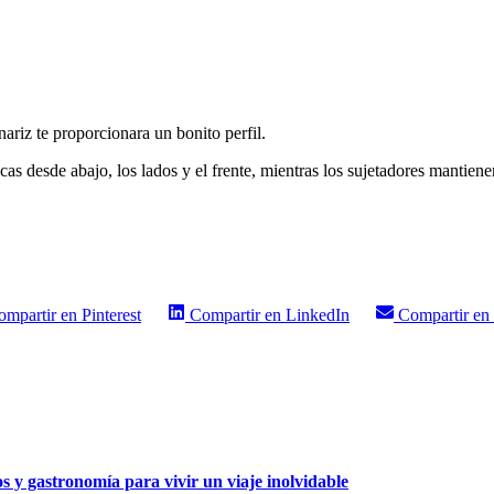
nariz te proporcionara un bonito perfil.
icas desde abajo, los lados y el frente, mientras los sujetadores mantien
ompartir en
Pinterest
Compartir en
LinkedIn
Compartir en
os y gastronomía para vivir un viaje inolvidable