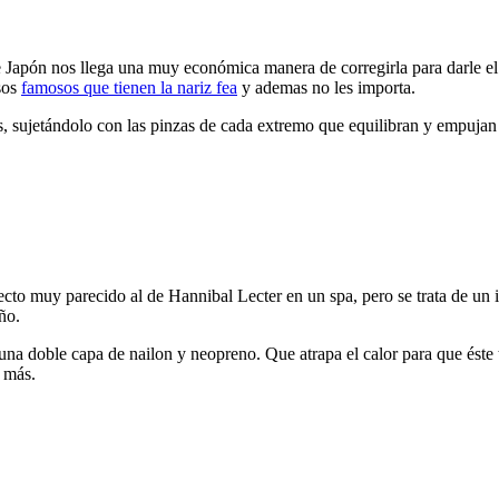
de Japón nos llega una muy económica manera de corregirla para darle el
esos
famosos que tienen la nariz fea
y ademas no les importa.
s, sujetándolo con las pinzas de cada extremo que equilibran y empujan l
to muy parecido al de Hannibal Lecter en un spa, pero se trata de un in
ño.
na doble capa de nailon y neopreno. Que atrapa el calor para que éste t
 más.