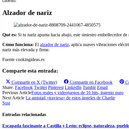
cabello.
Alzador de nariz
Qué es:
Si tu nariz apunta hacia abajo, este siniestro embellecedor de 
Cómo funciona:
El
alzador de nariz
, aplica suaves vibraciones eléctr
nariz más elevada y firme.
Fuente cookingideas.es
Comparte esta entrada:
Compartir en
X (Twitter)
Compartir en
Facebook
C
Share.
Facebook
Twitter
Pinterest
LinkedIn
Tumblr
Email
Previous Article
Fotos reales y videojuegos de 16 bits, ingenio puro
Next Article
La amistad «traviesa» de estos ángeles de Charlie
Susi
Entradas relacionadas
Escapada fascinante a Castilla y León: eclipse, naturaleza, puebl