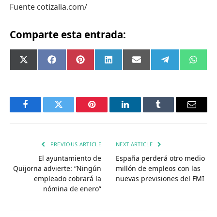
Fuente cotizalia.com/
Comparte esta entrada:
Compartir
Compartir
Compartir
Compartir
Compartir
Compartir
Comp
X
Facebook
Pinterest
LinkedIn
Email
Telegram
What
en
en
en
en
en
en
en
(Twitter)
Facebook
Twitter
Pinterest
LinkedIn
Tumblr
Email
PREVIOUS ARTICLE
NEXT ARTICLE
El ayuntamiento de
España perderá otro medio
Quijorna advierte: “Ningún
millón de empleos con las
empleado cobrará la
nuevas previsiones del FMI
nómina de enero”