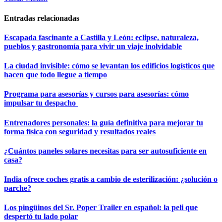
Entradas relacionadas
Escapada fascinante a Castilla y León: eclipse, naturaleza,
pueblos y gastronomía para vivir un viaje inolvidable
La ciudad invisible: cómo se levantan los edificios logísticos que
hacen que todo llegue a tiempo
Programa para asesorías y cursos para asesorías: cómo
impulsar tu despacho
Entrenadores personales: la guía definitiva para mejorar tu
forma física con seguridad y resultados reales
¿Cuántos paneles solares necesitas para ser autosuficiente en
casa?
India ofrece coches gratis a cambio de esterilización: ¿solución o
parche?
Los pingüinos del Sr. Poper Trailer en español: la peli que
despertó tu lado polar