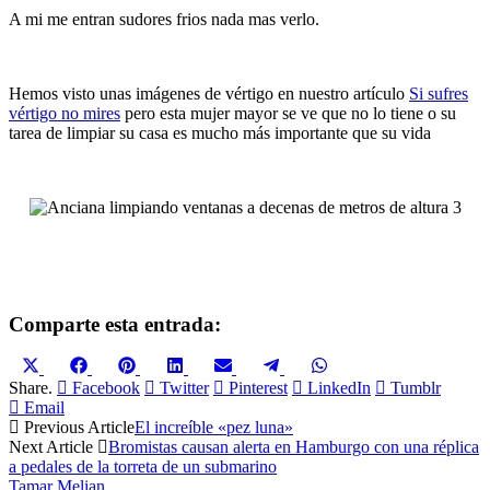
A mi me entran sudores frios nada mas verlo.
Hemos visto unas imágenes de vértigo en nuestro artículo
Si sufres
vértigo no mires
pero esta mujer mayor se ve que no lo tiene o su
tarea de limpiar su casa es mucho más importante que su vida
Comparte esta entrada:
Compartir
Compartir
Compartir
Compartir
Compartir
Compartir
Compartir
en
en
en
en
en
en
en
Share.
Facebook
Twitter
Pinterest
LinkedIn
Tumblr
X
Facebook
Pinterest
LinkedIn
Email
Telegram
WhatsApp
Email
(Twitter)
Previous Article
El increíble «pez luna»
Next Article
Bromistas causan alerta en Hamburgo con una réplica
a pedales de la torreta de un submarino
Tamar Melian