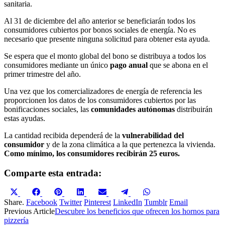
sanitaria.
Al 31 de diciembre del año anterior se beneficiarán todos los
consumidores cubiertos por bonos sociales de energía. No es
necesario que presente ninguna solicitud para obtener esta ayuda.
Se espera que el monto global del bono se distribuya a todos los
consumidores mediante un único
pago anual
que se abona en el
primer trimestre del año.
Una vez que los comercializadores de energía de referencia les
proporcionen los datos de los consumidores cubiertos por las
bonificaciones sociales, las
comunidades autónomas
distribuirán
estas ayudas.
La cantidad recibida dependerá de la
vulnerabilidad del
consumidor
y de la zona climática a la que pertenezca la vivienda.
Como mínimo, los consumidores recibirán 25 euros.
Comparte esta entrada:
Compartir
Compartir
Compartir
Compartir
Compartir
Compartir
Compartir
en
en
en
en
en
en
en
Share.
Facebook
Twitter
Pinterest
LinkedIn
Tumblr
Email
X
Facebook
Pinterest
LinkedIn
Email
Telegram
WhatsApp
Previous Article
Descubre los beneficios que ofrecen los hornos para
(Twitter)
pizzería