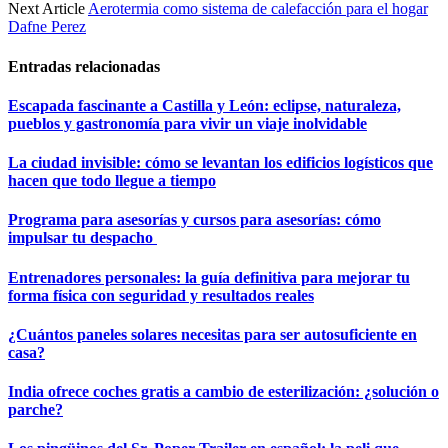
Next Article
Aerotermia como sistema de calefacción para el hogar
Dafne Perez
Entradas relacionadas
Escapada fascinante a Castilla y León: eclipse, naturaleza,
pueblos y gastronomía para vivir un viaje inolvidable
La ciudad invisible: cómo se levantan los edificios logísticos que
hacen que todo llegue a tiempo
Programa para asesorías y cursos para asesorías: cómo
impulsar tu despacho
Entrenadores personales: la guía definitiva para mejorar tu
forma física con seguridad y resultados reales
¿Cuántos paneles solares necesitas para ser autosuficiente en
casa?
India ofrece coches gratis a cambio de esterilización: ¿solución o
parche?