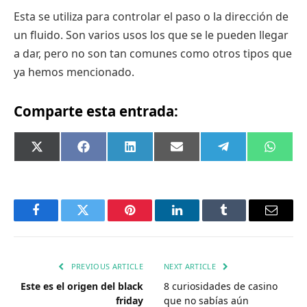
Esta se utiliza para controlar el paso o la dirección de
un fluido. Son varios usos los que se le pueden llegar
a dar, pero no son tan comunes como otros tipos que
ya hemos mencionado.
Comparte esta entrada:
Compartir
Compartir
Compartir
Compartir
Compartir
Compa
X
Facebook
LinkedIn
Email
Telegram
What
en
en
en
en
en
en
(Twitter)
Facebook
Twitter
Pinterest
LinkedIn
Tumblr
Email
PREVIOUS ARTICLE
NEXT ARTICLE
Este es el origen del black
8 curiosidades de casino
friday
que no sabías aún