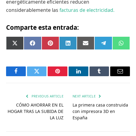
energéticamente eficientes reducen
considerablemente las
facturas de electricidad.
Comparte esta entrada:
Compartir
Compartir
Compartir
Compartir
Compartir
Compartir
Comp
X
Facebook
Pinterest
LinkedIn
Email
Telegram
What
en
en
en
en
en
en
en
(Twitter)
Facebook
Twitter
Pinterest
LinkedIn
Tumblr
Email
PREVIOUS ARTICLE
NEXT ARTICLE
CÓMO AHORRAR EN EL
La primera casa construida
HOGAR TRAS LA SUBIDA DE
con impresora 3D en
LA LUZ
España