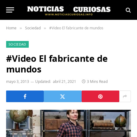
Home
Sociedad
#Video El fabricante de mundos
»
»
SOCIEDAD
#Video El fabricante de
mundos
mayo 3, 2013
Updated:
abril 21, 2021
3 Mins Read