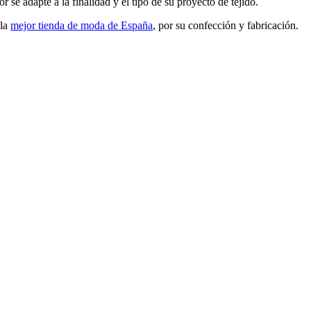
or se adapte a la finalidad y el tipo de su proyecto de tejido.
 la
mejor tienda de moda de España
, por su confección y fabricación.