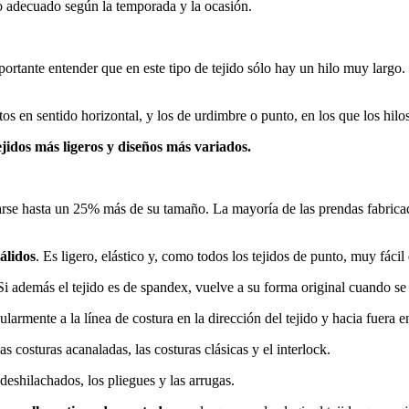
lo adecuado según la temporada y la ocasión.
portante entender que en este tipo de tejido sólo hay un hilo muy largo.
tos en sentido horizontal, y los de urdimbre o punto, en los que los hilos
ejidos más ligeros y diseños más variados.
tirarse hasta un 25% más de su tamaño. La mayoría de las prendas fabricad
álidos
. Es ligero, elástico y, como todos los tejidos de punto, muy fácil
. Si además el tejido es de spandex, vuelve a su forma original cuando s
larmente a la línea de costura en la dirección del tejido y hacia fuera e
s costuras acanaladas, las costuras clásicas y el interlock.
s deshilachados, los pliegues y las arrugas.