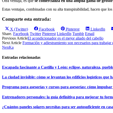
Otra ventaja, es que
se comercializa en una amplia gama de grosore
Estas ventajas, combinadas con su alta transpirabilidad, hacen que lo
Comparte esta entrada:
Compartir
Compartir
Compartir
Compartir
X (Twitter)
Facebook
Pinterest
LinkedIn
en
en
en
en
Share.
Facebook
Twitter
Pinterest
LinkedIn
Tumblr
Email
Previous Article
El acondicionador es el mejor aliado del cabello
Next Article
Formación y adiestramiento son necesarios para trabajar e
NenKa
Entradas relacionadas
Escapada fascinante a Castilla y León: eclipse, naturaleza, puebl
La ciudad invisible: cómo se levantan los edificios logísticos que 
Programa para asesorías y cursos para asesorías: cómo impulsa
Entrenadores personales: la guía definitiva para mejorar tu forma
¿Cuántos paneles solares necesitas para ser autosuficiente en cas