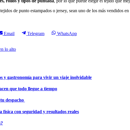
s, rollos y tipos de puntada
, por lo que puede elegir el tejido que mej
s tejidos de punto estampados o jersey, sean uno de los más vendidos en
Compartir
Compartir
Compartir
Email
Telegram
WhatsApp
en
en
en
n lo alto
os y gastronomía para vivir un viaje inolvidable
hacen que todo llegue a tiempo
r tu despacho
 física con seguridad y resultados reales
a?