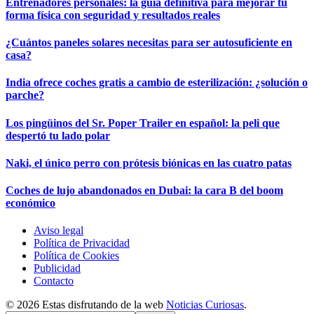
Entrenadores personales: la guía definitiva para mejorar tu
forma física con seguridad y resultados reales
¿Cuántos paneles solares necesitas para ser autosuficiente en
casa?
India ofrece coches gratis a cambio de esterilización: ¿solución o
parche?
Los pingüinos del Sr. Poper Trailer en español: la peli que
despertó tu lado polar
Naki, el único perro con prótesis biónicas en las cuatro patas
Coches de lujo abandonados en Dubai: la cara B del boom
económico
Aviso legal
Política de Privacidad
Política de Cookies
Publicidad
Contacto
© 2026 Estas disfrutando de la web
Noticias Curiosas
.