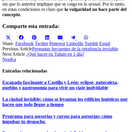
sin que lo anterior implique que se caiga en lo sexual. Por lo tanto,
en estas condiciones es claro que
la vulgaridad no hace parte del
concepto
.
Comparte esta entrada:
Compartir
Compartir
Compartir
Compartir
Compartir
Compartir
Compartir
en
en
en
en
en
en
en
Share.
Facebook
Twitter
Pinterest
LinkedIn
Tumblr
Email
X
Facebook
Pinterest
LinkedIn
Email
Telegram
WhatsApp
Previous Article
Preguntas frecuentes de la ortodoncia invisible
(Twitter)
Next Article
¿Qué hacer en Tulum en 1 día?
NenKa
Entradas relacionadas
Escapada fascinante a Castilla y León: eclipse, naturaleza,
pueblos y gastronomía para vivir un viaje inolvidable
La ciudad invisible: cómo se levantan los edificios logísticos que
hacen que todo llegue a tiempo
Programa para asesorías y cursos para asesorías: cómo
impulsar tu despacho