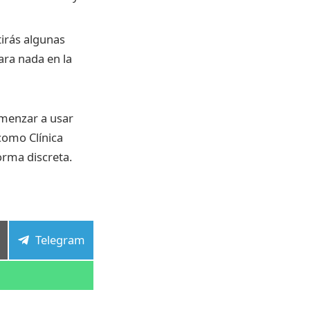
tirás algunas
ara nada en la
omenzar a usar
como Clínica
orma discreta.
tir
Compartir
Telegram
en