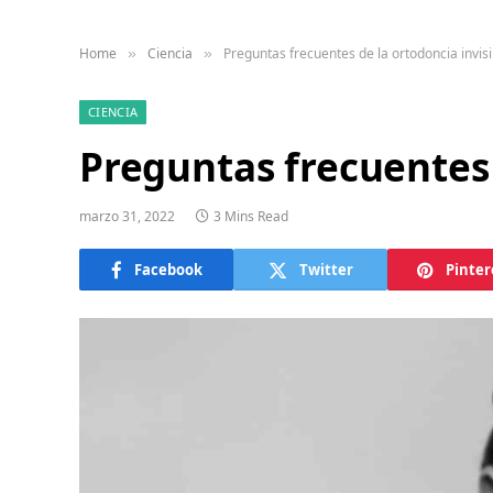
Home
Ciencia
Preguntas frecuentes de la ortodoncia invisi
»
»
CIENCIA
Preguntas frecuentes 
marzo 31, 2022
3 Mins Read
Facebook
Twitter
Pinter