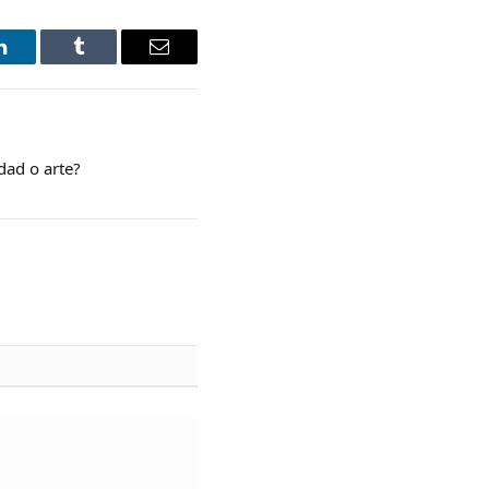
LinkedIn
Tumblr
Email
idad o arte?