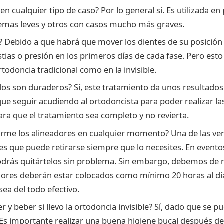
 en cualquier tipo de caso? Por lo general sí. Es utilizada e
emas leves y otros con casos mucho más graves.
? Debido a que habrá que mover los dientes de su posició
stias o presión en los primeros días de cada fase. Pero est
rtodoncia tradicional como en la invisible.
dos son duraderos? Sí, este tratamiento da unos resultados 
e seguir acudiendo al ortodoncista para poder realizar la
ara que el tratamiento sea completo y no revierta.
rme los alineadores en cualquier momento? Una de las ven
es que puede retirarse siempre que lo necesites. En event
drás quitártelos sin problema. Sin embargo, debemos de 
dores deberán estar colocados como mínimo 20 horas al dí
sea del todo efectivo.
y beber si llevo la ortodoncia invisible? Sí, dado que se p
 Es importante realizar una buena higiene bucal después d