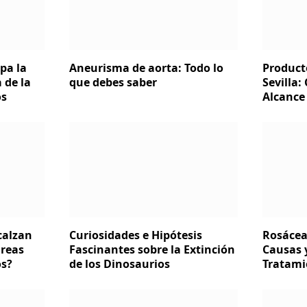
pa la
Aneurisma de aorta: Todo lo
Product
 de la
que debes saber
Sevilla:
os
Alcance
calzan
Curiosidades e Hipótesis
Rosácea
áreas
Fascinantes sobre la Extinción
Causas 
os?
de los Dinosaurios
Tratami