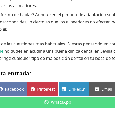
car los alineadores.
a forma de hablar? Aunque en el periodo de adaptación sen
desconocidas, lo cierto es que los alineadores no afectan p
lar.
 de las cuestiones más habituales. Si estás pensando en c
le
no dudes en acudir a una buena clínica dental en Sevilla 
orrige cualquier tipo de malposición dental en tu boca de f
ta entrada:
r
Compartir
Compartir
Compartir
Compar
Facebook
Pinterest
LinkedIn
Email
en
en
en
en
Compartir
WhatsApp
en