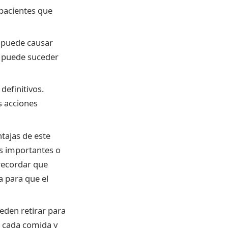
n pacientes que
n puede causar
o puede suceder
definitivos.
s acciones
tajas de este
os importantes o
recordar que
a para que el
ueden retirar para
e cada comida y