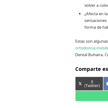
volver a colo
¿Afecta en l
sensaciones 
forma de hab
Estas son algunas
ortodoncia invisib
Dental Buhaira. C
Comparte es
Comparti
X
en
(Twitter)