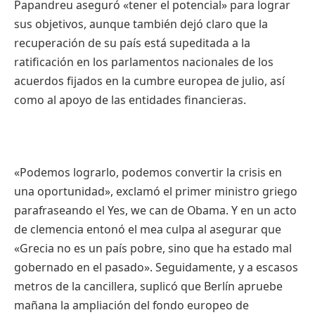
Papandreu
aseguró
«
tener
el
potencial
»
para
lograr
sus
objetivos
,
aunque
también
dejó
claro
que
la
recuperación
de
su
país
está
supeditada
a la
ratificación
en los
parlamentos
nacionales
de los
acuerdos
fijados
en la
cumbre
europea
de
julio
,
así
como
al
apoyo
de
las
entidades
financieras
.
«
Podemos
lograrlo
,
podemos
convertir
la crisis en
una
oportunidad
»,
exclamó
el primer
ministro
griego
parafraseando
el Yes, we can de Obama. Y en un
acto
de
clemencia
entonó
el mea culpa al
asegurar
que
«
Grecia
no
es
un
país
pobre
,
sino
que
ha
estado
mal
gobernado
en el
pasado
».
Seguidamente
, y a
escasos
metros de la
cancillera
,
suplicó
que
Berlín
apruebe
mañana
la
ampliación
del
fondo
europeo
de