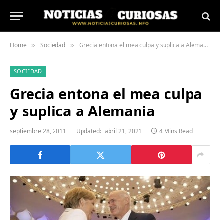
Home
Sociedad
Grecia entona el mea culpa y suplica a Alemania
»
»
SOCIEDAD
Grecia entona el mea culpa
y suplica a Alemania
septiembre 28, 2011
Updated:
abril 21, 2021
4 Mins Read