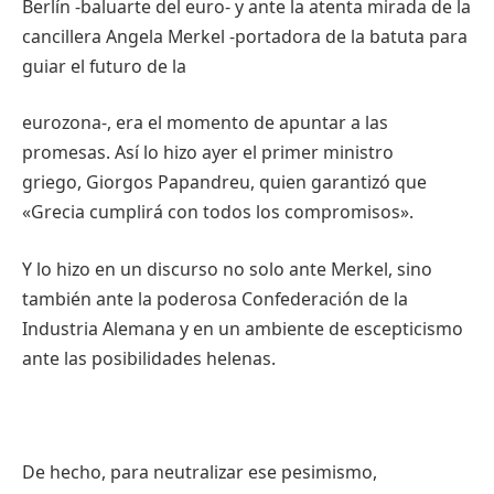
Berlín
-baluarte
del euro- y ante la
atenta
mirada
de la
cancillera
Angela Merkel
-portadora
de la
batuta
para
guiar
el
futuro
de la
eurozona-, era el
momento
de
apuntar
a
las
promesas
.
Así
lo
hizo
ayer
el primer
ministro
griego
,
Giorgos
Papandreu
,
quien
garantizó
que
«
Grecia
cumplirá
con
todos
los
compromisos
».
Y lo
hizo
en un
discurso
no solo ante Merkel,
sino
también
ante la
poderosa
Confederación
de la
Industria
Alemana
y en un
ambiente
de
escepticismo
ante
las
posibilidades
helenas
.
De
hecho
,
para
neutralizar
ese
pesimismo
,