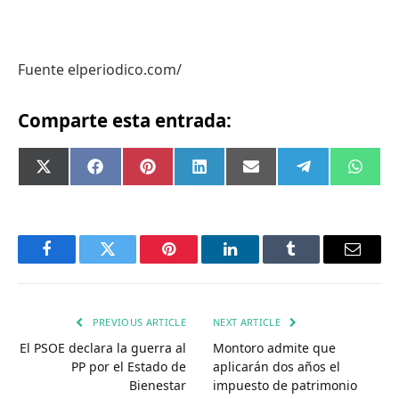
Fuente elperiodico.com/
Comparte esta entrada:
Compartir
Compartir
Compartir
Compartir
Compartir
Compartir
Comp
X
Facebook
Pinterest
LinkedIn
Email
Telegram
What
en
en
en
en
en
en
en
(Twitter)
Facebook
Twitter
Pinterest
LinkedIn
Tumblr
Email
PREVIOUS ARTICLE
NEXT ARTICLE
El PSOE declara la guerra al
Montoro admite que
PP por el Estado de
aplicarán dos años el
Bienestar
impuesto de patrimonio