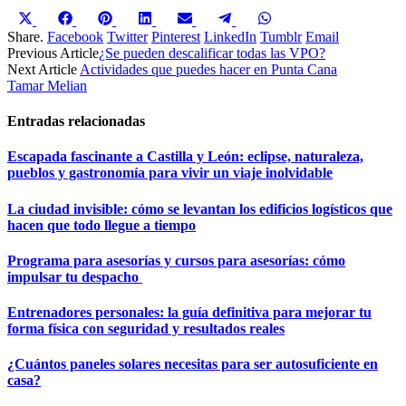
Compartir
Compartir
Compartir
Compartir
Compartir
Compartir
Compartir
en
en
en
en
en
en
en
Share.
Facebook
Twitter
Pinterest
LinkedIn
Tumblr
Email
X
Facebook
Pinterest
LinkedIn
Email
Telegram
WhatsApp
Previous Article
¿Se pueden descalificar todas las VPO?
(Twitter)
Next Article
Actividades que puedes hacer en Punta Cana
Tamar Melian
Entradas relacionadas
Escapada fascinante a Castilla y León: eclipse, naturaleza,
pueblos y gastronomía para vivir un viaje inolvidable
La ciudad invisible: cómo se levantan los edificios logísticos que
hacen que todo llegue a tiempo
Programa para asesorías y cursos para asesorías: cómo
impulsar tu despacho
Entrenadores personales: la guía definitiva para mejorar tu
forma física con seguridad y resultados reales
¿Cuántos paneles solares necesitas para ser autosuficiente en
casa?