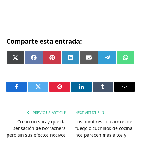
Comparte esta entrada:
Compartir
Compartir
Compartir
Compartir
Compartir
Compartir
Comp
X
Facebook
Pinterest
LinkedIn
Email
Telegram
What
en
en
en
en
en
en
en
(Twitter)
Facebook
Twitter
Pinterest
LinkedIn
Tumblr
Email
PREVIOUS ARTICLE
NEXT ARTICLE
Crean un spray que da
Los hombres con armas de
sensación de borrachera
fuego o cuchillos de cocina
pero sin sus efectos nocivos
nos parecen más altos y