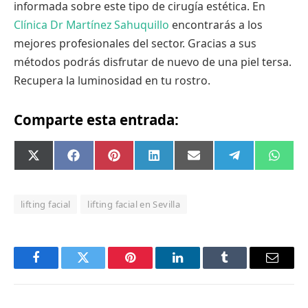
informada sobre este tipo de cirugía estética. En
Clínica Dr Martínez Sahuquillo
encontrarás a los
mejores profesionales del sector. Gracias a sus
métodos podrás disfrutar de nuevo de una piel tersa.
Recupera la luminosidad en tu rostro.
Comparte esta entrada:
Compartir
Compartir
Compartir
Compartir
Compartir
Compartir
Comp
X
Facebook
Pinterest
LinkedIn
Email
Telegram
What
en
en
en
en
en
en
en
(Twitter)
lifting facial
lifting facial en Sevilla
Facebook
Twitter
Pinterest
LinkedIn
Tumblr
Email