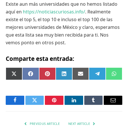
Existe aun más universidades que no hemos listado
aquí en
https://noticiascuriosas.info/
. Realmente
existe el top 5, el top 10 e incluso el top 100 de las
mejores universidades de México y claro, esperamos
que esta lista sea muy bien recibida para ti. Nos
vemos ponto en otros post.
Comparte esta entrada:
Compartir
Compartir
Compartir
Compartir
Compartir
Compartir
Comp
X
Facebook
Pinterest
LinkedIn
Email
Telegram
What
en
en
en
en
en
en
en
(Twitter)
Facebook
Twitter
Pinterest
LinkedIn
Tumblr
Email
PREVIOUS ARTICLE
NEXT ARTICLE