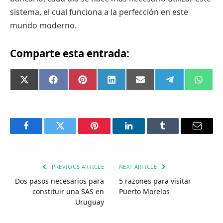
sistema, el cual funciona a la perfección en este
mundo moderno.
Comparte esta entrada:
Compartir
Compartir
Compartir
Compartir
Compartir
Compartir
Comp
X
Facebook
Pinterest
LinkedIn
Email
Telegram
What
en
en
en
en
en
en
en
(Twitter)
Facebook
Twitter
Pinterest
LinkedIn
Tumblr
Email
PREVIOUS ARTICLE
NEXT ARTICLE
Dos pasos necesarios para
5 razones para visitar
constituir una SAS en
Puerto Morelos
Uruguay