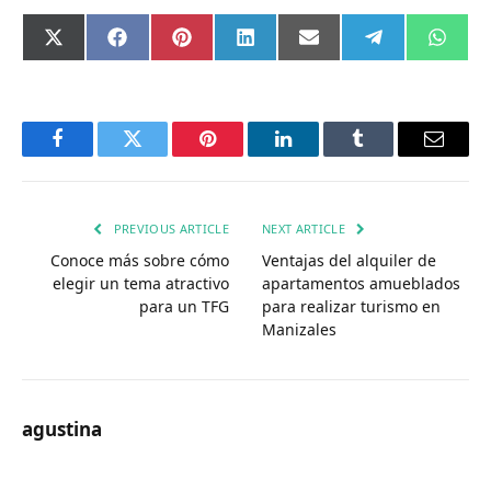
Compartir
Compartir
Compartir
Compartir
Compartir
Compartir
Comp
X
Facebook
Pinterest
LinkedIn
Email
Telegram
What
en
en
en
en
en
en
en
(Twitter)
Facebook
Twitter
Pinterest
LinkedIn
Tumblr
Email
PREVIOUS ARTICLE
NEXT ARTICLE
Conoce más sobre cómo
Ventajas del alquiler de
elegir un tema atractivo
apartamentos amueblados
para un TFG
para realizar turismo en
Manizales
agustina