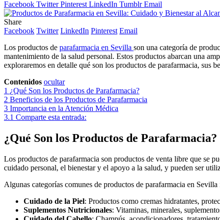
Facebook
Twitter
Pinterest
LinkedIn
Tumblr
Email
Share
Facebook
Twitter
LinkedIn
Pinterest
Email
Los productos de
parafarmacia en Sevilla
son una categoría de produc
mantenimiento de la salud personal. Estos productos abarcan una ampli
exploraremos en detalle qué son los productos de parafarmacia, sus be
Contenidos
ocultar
1
¿Qué Son los Productos de Parafarmacia?
2
Beneficios de los Productos de Parafarmacia
3
Importancia en la Atención Médica
3.1
Comparte esta entrada:
¿Qué Son los Productos de Parafarmacia?
Los productos de parafarmacia son productos de venta libre que se pu
cuidado personal, el bienestar y el apoyo a la salud, y pueden ser uti
Algunas categorías comunes de productos de parafarmacia en Sevilla 
Cuidado de la Piel
: Productos como cremas hidratantes, protect
Suplementos Nutricionales
: Vitaminas, minerales, suplemento
Cuidado del Cabello
: Champús, acondicionadores, tratamiento