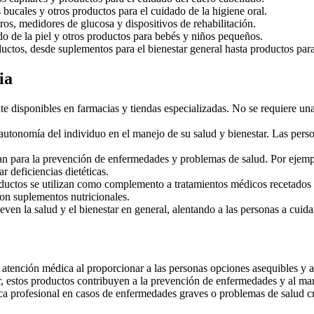
s bucales y otros productos para el cuidado de la higiene oral.
os, medidores de glucosa y dispositivos de rehabilitación.
do de la piel y otros productos para bebés y niños pequeños.
os, desde suplementos para el bienestar general hasta productos para e
ia
 disponibles en farmacias y tiendas especializadas. No se requiere una 
autonomía del individuo en el manejo de su salud y bienestar. Las per
an para la prevención de enfermedades y problemas de salud. Por ejempl
r deficiencias dietéticas.
ductos se utilizan como complemento a tratamientos médicos recetados p
n suplementos nutricionales.
en la salud y el bienestar en general, alentando a las personas a cuida
tención médica al proporcionar a las personas opciones asequibles y ac
r, estos productos contribuyen a la prevención de enfermedades y al ma
ica profesional en casos de enfermedades graves o problemas de salud c