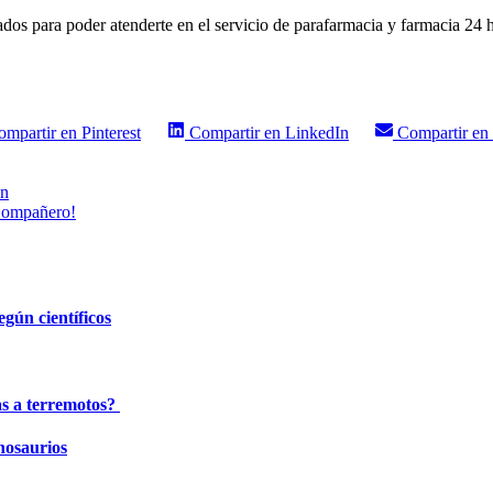
ados para poder atenderte en el servicio de parafarmacia y farmacia 24 
ompartir en
Pinterest
Compartir en
LinkedIn
Compartir en
en
 Compañero!
egún científicos
as a terremotos?
inosaurios