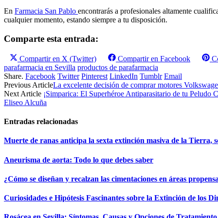
En
Farmacia San Pablo
encontrarás a profesionales altamente cualific
cualquier momento, estando siempre a tu disposición.
Comparte esta entrada:
Compartir en
X (Twitter)
Compartir en
Facebook
C
parafarmacia en Sevilla
productos de parafarmacia
Share.
Facebook
Twitter
Pinterest
LinkedIn
Tumblr
Email
Previous Article
La excelente decisión de comprar motores Volkswag
Next Article
¡Simparica: El Superhéroe Antiparasitario de tu Peludo
Eliseo Alcuña
Entradas relacionadas
Muerte de ranas anticipa la sexta extinción masiva de la Tierra, s
Aneurisma de aorta: Todo lo que debes saber
¿Cómo se diseñan y recalzan las cimentaciones en áreas propens
Curiosidades e Hipótesis Fascinantes sobre la Extinción de los D
Rosácea en Sevilla: Síntomas, Causas y Opciones de Tratamiento