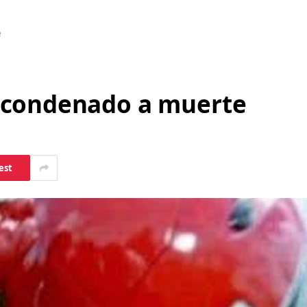
e
 condenado a muerte
est