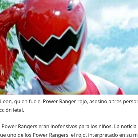
Leon,
quien
fue
el Power Ranger
rojo
,
asesinó
a
tres
perso
cción
letal
.
s Power Rangers
eran
inofensivos
para
los
niños
. La
noticia
ue
uno
de los Power Rangers, el
rojo
,
interpretado
en
su
m