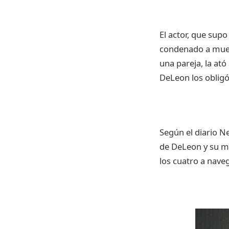
El actor,
que
supo
condenado
a
mue
una
pareja
, la
ató
DeLeon
los
oblig
Según
el
diario
Ne
de
DeLeon
y
su
m
los
cuatro
a
nave