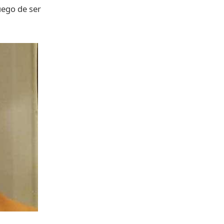
uego
de
ser