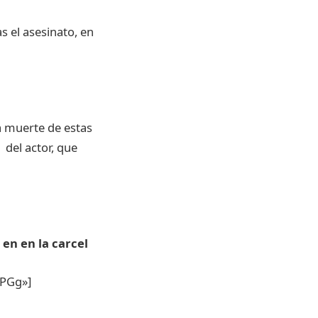
as
el
asesinato
, en
a
muerte
de
estas
del actor,
que
en en la
carcel
MPGg»]