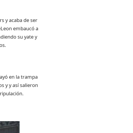
rs y
acaba
de
ser
eLeon
embaucó
a
ndiendo
su
yate
y
os
.
ayó
en la
trampa
os
y y
así
salieron
tripulación
.