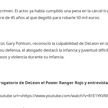
crimen
. El actor
ya
había
cumplido
una
pena
en la
cárcel
tr
re de 45
años
al
que
degolló
para
robarle
50 mil
euros
.
tor, Gary
Pohlson
,
reconoció
la
culpabilidad
de
DeLeon
en l
su
defensa
, el
abogado
destacó
la
infancia
y
juventud
difícil
usos
y
violencia
durante
su
infancia
.
rogatorio
de
DeLeon
el Power Ranger
Rojo
y
entrevista
outube url=»https://www.youtube.com/watch?v=81E1YKV