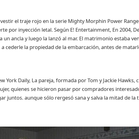
vestir
el
traje
rojo
en la
serie
Mighty
Morphin
Power Range
rte
por
inyección
letal
.
Según
E! Entertainment, En 2004,
D
a un
ancla
y
luego
la
lanzó
al mar. El
matrimonio
estaba
ve
ó
a
cederle
la
propiedad
de la
embarcación
, antes de
matarl
w York Daily, La
pareja
,
formada
por
Tom y Jackie Hawks,
c
ujer
,
quienes
se
hicieron
pasar
por
compradores
interesad
gar
juntos
.
aunque
sólo
rergesó
sana
y
salva
la
mitad
de la