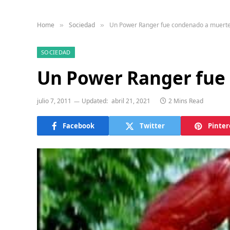
Home
Sociedad
Un Power Ranger fue condenado a muert
»
»
SOCIEDAD
Un Power Ranger fue
julio 7, 2011
Updated:
abril 21, 2021
2 Mins Read
Facebook
Twitter
Pinter