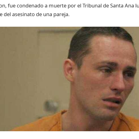
on
,
fue
condenado
a
muerte
por
el Tribunal de Santa Ana
l
e del
asesinato
de
una
pareja
.