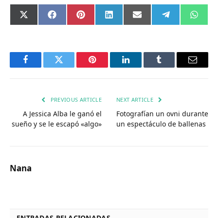
Compartir
Compartir
Compartir
Compartir
Compartir
Compartir
Comp
X
Facebook
Pinterest
LinkedIn
Email
Telegram
What
en
en
en
en
en
en
en
(Twitter)
Facebook
Twitter
Pinterest
LinkedIn
Tumblr
Email
PREVIOUS ARTICLE
NEXT ARTICLE
A Jessica Alba le ganó el
Fotografían un ovni durante
sueño y se le escapó «algo»
un espectáculo de ballenas
Nana
ENTRADAS RELACIONADAS