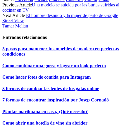
X
Facebook
Pinterest
LinkedIn
Email
Telegram
WhatsApp
Previous Article
Una modelo se suicida por las burlas sufridas al
(Twitter)
cocinar en TV
Next Article
El hombre desnudo y la mujer de parto de Google
Street View
Tamar Melian
Entradas relacionadas
5 pasos para mantener tus muebles de madera en perfectas
condiciones
Como combinar una gorra y lograr un look perfecto
Como hacer fotos de comida para Instagram
3 formas de cambiar las lentes de tus gafas online
7 formas de encontrar inspiración por Josep Cornadó
Plantar marihuana en casa, ¿Qué necesito?
Como abrir una botella de vino sin abridor