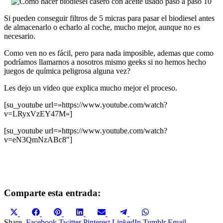
Si pueden conseguir filtros de 5 micras para pasar el biodiesel antes
de almacenarlo o echarlo al coche, mucho mejor, aunque no es
necesario.
Como ven no es fácil, pero para nada imposible, ademas que como
podríamos llamarnos a nosotros mismo geeks si no hemos hecho
juegos de química peligrosa alguna vez?
Les dejo un video que explica mucho mejor el proceso.
[su_youtube url=»https://www.youtube.com/watch?
v=LRyxVzEY47M»]
[su_youtube url=»https://www.youtube.com/watch?
v=eN3QmNzABc8″]
Comparte esta entrada:
Compartir
Compartir
Compartir
Compartir
Compartir
Compartir
Compartir
en
en
en
en
en
en
en
Share.
Facebook
Twitter
Pinterest
LinkedIn
Tumblr
Email