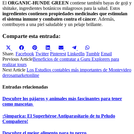
El
ORGANIC-HUNDE GREEN
contiene también bayas de goji y
shiitake, ingredientes botánicos milagrosos para la salud. Estos
ingredientes contienen propiedades medicinales que estimulan
el sistema inmune y combaten contra el cáncer
. Además,
contribuyen a una piel saludable y un pelaje brillante.
Comparte esta entrada:
Compartir
Compartir
Compartir
Compartir
Compartir
Compartir
Compartir
en
en
en
en
en
en
en
Share.
Facebook
Twitter
Pinterest
LinkedIn
Tumblr
Email
X
Facebook
Pinterest
LinkedIn
Email
Telegram
WhatsApp
Previous Article
Beneficios de contratar a Guru Explorers para
(Twitter)
realizar tours
Next Article
Los Estudios contables más importantes de Montevideo
derosamarketonline
Entradas relacionadas
Descubre los pájaros y animales más fascinantes para tener
como mascotas
¡Simparica: El Superhéroe Antiparasitario de tu Peludo
Compañero!
Descubre el mejor alimento para tu perro