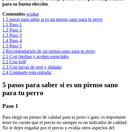
para su buena elección
.
Contenidos
ocultar
1
5 pasos para saber si es un pienso sano para tu perro
1.1
Paso 1
1.2
Paso 2
1.3
Paso 3
1.4
Paso 4
1.5
Paso 5
2
Recomendación de un pienso sano para tu perro
2.1
Con hierbas y aceites esenciales
2.2
Con krill
2.3
Con bayas de goji y shiitake
2.4
Comparte esta entrada:
5 pasos para saber si es un pienso sano
para tu perro
Paso 1
Para elegir un pienso de calidad para tu perro o gato, es importante
tener en cuenta que el precio no siempre es un indicador de calidad.
No te dejes engañar por el precio y evalúa otros aspectos del