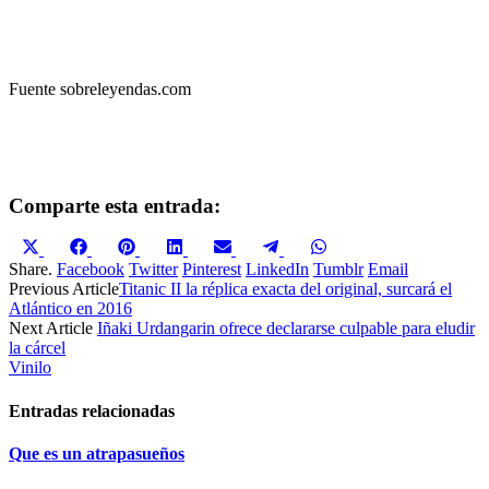
Fuente sobreleyendas.com
Comparte esta entrada:
Compartir
Compartir
Compartir
Compartir
Compartir
Compartir
Compartir
en
en
en
en
en
en
en
Share.
Facebook
Twitter
Pinterest
LinkedIn
Tumblr
Email
X
Facebook
Pinterest
LinkedIn
Email
Telegram
WhatsApp
Previous Article
Titanic II la réplica exacta del original, surcará el
(Twitter)
Atlántico en 2016
Next Article
Iñaki Urdangarin ofrece declararse culpable para eludir
la cárcel
Vinilo
Entradas relacionadas
Que es un atrapasueños