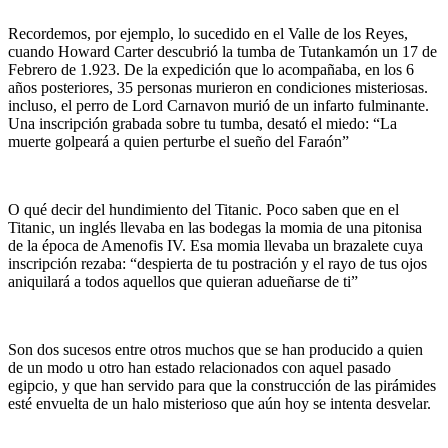
Recordemos, por ejemplo, lo sucedido en el Valle de los Reyes,
cuando Howard Carter descubrió la tumba de Tutankamón un 17 de
Febrero de 1.923. De la expedición que lo acompañaba, en los 6
años posteriores, 35 personas murieron en condiciones misteriosas.
incluso, el perro de Lord Carnavon murió de un infarto fulminante.
Una inscripción grabada sobre tu tumba, desató el miedo: “La
muerte golpeará a quien perturbe el sueño del Faraón”
O qué decir del hundimiento del Titanic. Poco saben que en el
Titanic, un inglés llevaba en las bodegas la momia de una pitonisa
de la época de Amenofis IV. Esa momia llevaba un brazalete cuya
inscripción rezaba: “despierta de tu postración y el rayo de tus ojos
aniquilará a todos aquellos que quieran adueñarse de ti”
Son dos sucesos entre otros muchos que se han producido a quien
de un modo u otro han estado relacionados con aquel pasado
egipcio, y que han servido para que la construcción de las pirámides
esté envuelta de un halo misterioso que aún hoy se intenta desvelar.