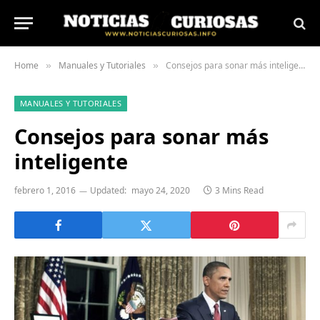
Home
Manuales y Tutoriales
Consejos para sonar más inteligente
»
»
MANUALES Y TUTORIALES
Consejos para sonar más
inteligente
febrero 1, 2016
Updated:
mayo 24, 2020
3 Mins Read