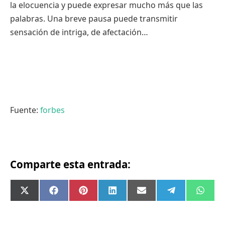
la elocuencia y puede expresar mucho más que las
palabras. Una breve pausa puede transmitir
sensación de intriga, de afectación…
Fuente:
forbes
Comparte esta entrada:
Compartir
Compartir
Compartir
Compartir
Compartir
Compartir
Comp
X
Facebook
Pinterest
LinkedIn
Email
Telegram
What
en
en
en
en
en
en
en
(Twitter)