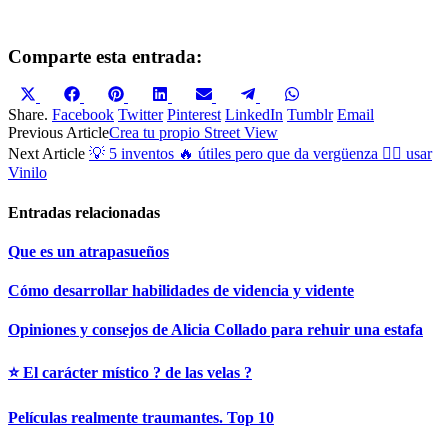
Comparte esta entrada:
Compartir
Compartir
Compartir
Compartir
Compartir
Compartir
Compartir
en
en
en
en
en
en
en
Share.
Facebook
Twitter
Pinterest
LinkedIn
Tumblr
Email
X
Facebook
Pinterest
LinkedIn
Email
Telegram
WhatsApp
Previous Article
Crea tu propio Street View
(Twitter)
Next Article
💡 5 inventos 🔥 útiles pero que da vergüenza 🤦‍♀️ usar
Vinilo
Entradas relacionadas
Que es un atrapasueños
Cómo desarrollar habilidades de videncia y vidente
Opiniones y consejos de Alicia Collado para rehuir una estafa
⭐ El carácter místico ? de las velas ?
Películas realmente traumantes. Top 10