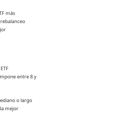
ETF más
, rebalanceo
jor
 ETF
ompone entre 8 y
ediano o largo
 la mejor