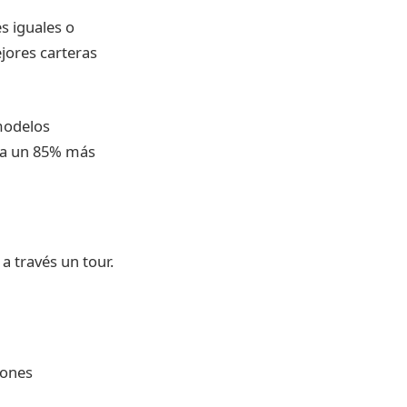
s iguales o
jores carteras
modelos
sta un 85% más
a través un tour.
iones