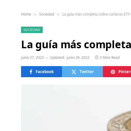
Home
Sociedad
La guía más completa sobre carteras ETF
»
»
SOCIEDAD
La guía más completa
junio 27, 2022
Updated:
junio 29, 2022
3 Mins Read
Facebook
Twitter
Pinter