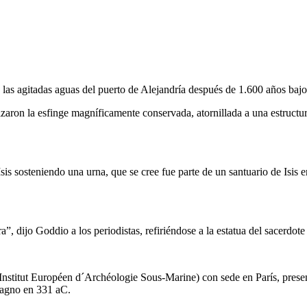
 las agitadas aguas del puerto de Alejandría después de 1.600 años bajo
ron la esfinge magníficamente conservada, atornillada a una estructura
s sosteniendo una urna, que se cree fue parte de un santuario de Isis en
”, dijo Goddio a los periodistas, refiriéndose a la estatua del sacerdote
nstitut Européen d´Archéologie Sous-Marine) con sede en París, presenta
Magno en 331 aC.