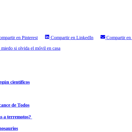
ompartir en
Pinterest
Compartir en
LinkedIn
Compartir en
miedo si olvida el móvil en casa
egún científicos
lcance de Todos
as a terremotos?
inosaurios