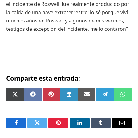
el
incidente
de Roswell
fue
realmente
producido
por
la
caída
de
una
nave
extraterrestre
: lo
sé
porque
viví
muchos
años
en Roswell y
algunos
de
mis
vecinos
,
testigos
de
excepción
del
incidente
, me lo
contaron
"
Comparte esta entrada:
Compartir
Compartir
Compartir
Compartir
Compartir
Compartir
Comp
X
Facebook
Pinterest
LinkedIn
Email
Telegram
What
en
en
en
en
en
en
en
(Twitter)
Facebook
Twitter
Pinterest
LinkedIn
Tumblr
Email