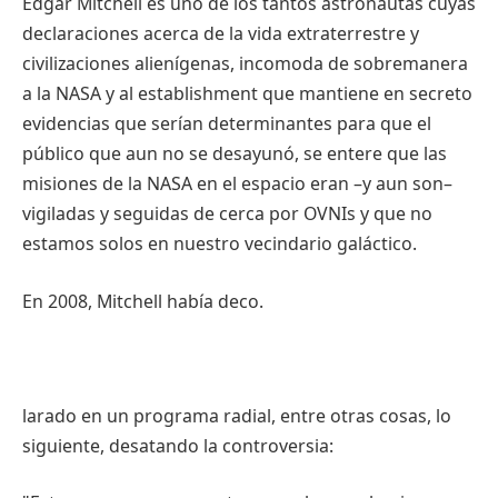
Edgar Mitchell
es
uno
de los
tantos
astronautas
cuyas
declaraciones
acerca
de la
vida
extraterrestre
y
civilizaciones
alienígenas
,
incomoda
de
sobremanera
a la NASA y al establishment
que
mantiene
en
secreto
evidencias
que
serían
determinantes
para
que
el
público
que
aun
no se
desayunó
, se
entere
que
las
misiones
de la NASA en el
espacio
eran
–y
aun
son–
vigiladas
y
seguidas
de
cerca
por
OVNIs
y
que
no
estamos
solos en
nuestro
vecindario
galáctico
.
En 2008, Mitchell
había
deco
.
larado
en un
programa
radial,
entre
otras
cosas
, lo
siguiente
,
desatando
la
controversia
: