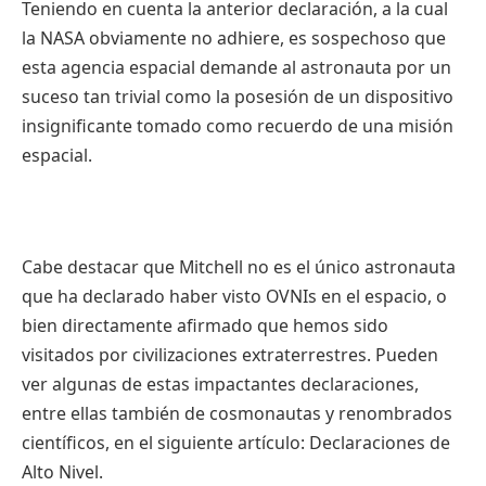
Teniendo
en
cuenta
la anterior
declaración
, a la
cual
la NASA
obviamente
no
adhiere
,
es
sospechoso
que
esta
agencia
espacial
demande
al
astronauta
por
un
suceso
tan trivial
como
la
posesión
de un
dispositivo
insignificante
tomado
como
recuerdo
de
una
misión
espacial
.
Cabe
destacar
que
Mitchell no
es
el
único
astronauta
que
ha
declarado
haber
visto
OVNIs
en el
espacio
, o
bien
directamente
afirmado
que
hemos
sido
visitados
por
civilizaciones
extraterrestres
.
Pueden
ver
algunas
de
estas
impactantes
declaraciones
,
entre
ellas
también
de
cosmonautas
y
renombrados
científicos
, en el
siguiente
artículo
:
Declaraciones
de
Alto
Nivel
.