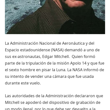
La
Administración
Nacional
de
Aeronáutica
y del
Espacio
estadounidense
(NASA)
demandó
a
uno
de
sus
ex-astronautas
, Edgar Mitchell. Quien
formó
parte
de la
tripulación
de la
misión
Apolo
14 y
que
fue
el
sexto
hombre en
pisar
la Luna. La NASA
informó
de
su
intento
de vender
una
cámara
que
fue
usada
durante
este
vuelo
.
Las
autoridades
de la
Administración
declararon
que
Mitchell se
apoderó
del
dispositivo
de
grabación
de
un
modo
ilegal
,
por
lo
que
debe
ser
devuelto
a la