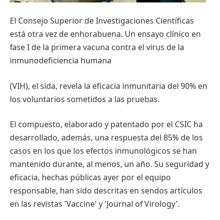
El
Consejo
Superior de
Investigaciones
Científicas
está
otra
vez
de
enhorabuena
. Un
ensayo
clínico
en
fase
I de la
primera
vacuna
contra el virus de la
inmunodeficiencia
humana
(VIH), el
sida
,
revela
la
eficacia
inmunitaria
del 90% en
los
voluntarios
sometidos
a
las
pruebas
.
El
compuesto
,
elaborado
y
patentado
por
el
CSIC
ha
desarrollado
,
además
,
una
respuesta
del 85% de los
casos
en los
que
los
efectos
inmunológicos
se
han
mantenido
durante
, al
menos
, un
año
. Su
seguridad
y
eficacia
,
hechas
públicas
ayer
por
el
equipo
responsable
,
han
sido
descritas
en
sendos
artículos
en
las
revistas
'Vaccine' y 'Journal of Virology'.