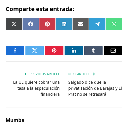
Comparte esta entrada:
Compartir
Compartir
Compartir
Compartir
Compartir
Compartir
Comp
X
Facebook
Pinterest
LinkedIn
Email
Telegram
What
en
en
en
en
en
en
en
(Twitter)
Facebook
Twitter
Pinterest
LinkedIn
Tumblr
Email
PREVIOUS ARTICLE
NEXT ARTICLE
La UE quiere cobrar una
Salgado dice que la
tasa a la especulación
privatización de Barajas y El
financiera
Prat no se retrasará
Mumba