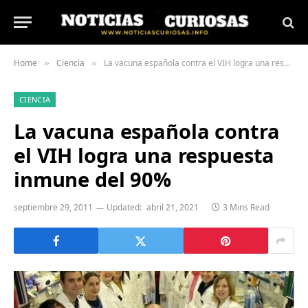
Home
Ciencia
La vacuna española contra el VIH logra una respuesta inmune del 90%
»
»
CIENCIA
La vacuna española contra
el VIH logra una respuesta
inmune del 90%
septiembre 29, 2011
Updated:
abril 21, 2021
3 Mins Read