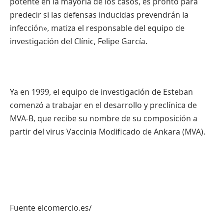
potente
en la
mayoría
de los
casos
,
es
pronto
para
predecir
si
las
defensas
inducidas
prevendrán
la
infección
»,
matiza
el
responsable
del
equipo
de
investigación
del
Clínic
, Felipe
García
.
Ya
en 1999, el
equipo
de
investigación
de Esteban
comenzó
a
trabajar
en el
desarrollo
y
preclínica
de
MVA-B
,
que
recibe
su
nombre
de
su
composición
a
partir
del virus
Vaccinia
Modificado
de Ankara (
MVA
).
Fuente
elcomercio.es
/