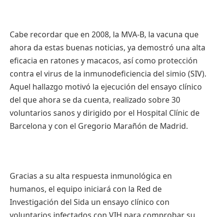
Cabe
recordar
que
en 2008, la
MVA-B
, la
vacuna
que
ahora
da
estas
buenas
noticias
,
ya
demostró
una
alta
eficacia
en
ratones
y
macacos
,
así
como
protección
contra el virus de la
inmunodeficiencia
del
simio
(
SIV
).
Aquel
hallazgo
motivó
la
ejecución
del
ensayo
clínico
del
que
ahora
se
da
cuenta
,
realizado
sobre
30
voluntarios
sanos
y
dirigido
por
el Hospital
Clínic
de
Barcelona y con el
Gregorio
Marañón
de Madrid.
Gracias a
su
alta
respuesta
inmunológica
en
humanos
, el
equipo
iniciará
con la Red de
Investigación
del
Sida
un
ensayo
clínico
con
voluntarios
infectados
con
VIH
para
comprobar
su