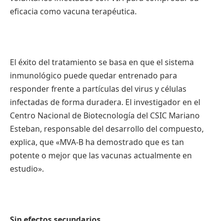
eficacia
como
vacuna
terapéutica
.
El
éxito
del
tratamiento
se
basa
en
que
el
sistema
inmunológico
puede
quedar
entrenado
para
responder
frente
a
partículas
del virus y
células
infectadas
de forma
duradera
. El
investigador
en el
Centro
Nacional
de
Biotecnología
del
CSIC
Mariano
Esteban,
responsable
del
desarrollo
del
compuesto
,
explica
,
que
«
MVA-B
ha
demostrado
que
es
tan
potente
o
mejor
que
las
vacunas
actualmente
en
estudio
».
Sin
efectos
secundarios