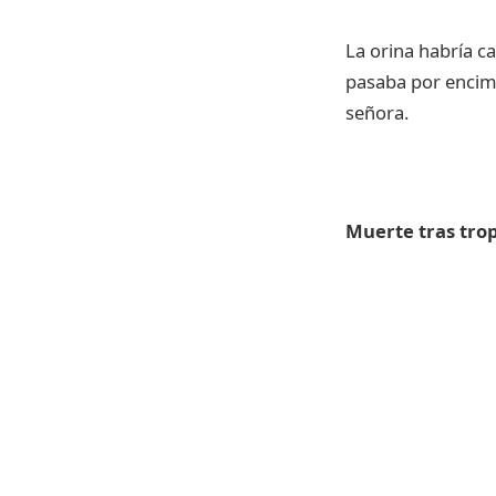
La orina habría c
pasaba por encima
señora.
Muerte tras tro