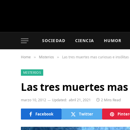
SOCIEDAD
CIENCIA
HUMOR
Home
Misterios
Las tres muertes mas curiosas e insólitas 
»
»
MISTERIOS
Las tres muertes mas c
marzo 10, 2012
Updated:
abril 21, 2021
2 Mins Read
Facebook
Twitter
Pinter