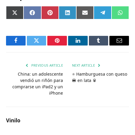
Compartir
Compartir
Compartir
Compartir
Compartir
Compartir
Comp
X
Facebook
Pinterest
LinkedIn
Email
Telegram
What
en
en
en
en
en
en
en
(Twitter)
Facebook
Twitter
Pinterest
LinkedIn
Tumblr
Email
PREVIOUS ARTICLE
NEXT ARTICLE
China: un adolescente
⭐ Hamburguesa con queso
vendió un riñón para
🍔 en lata 🥫
comprarse un iPad2 y un
iPhone
Vinilo