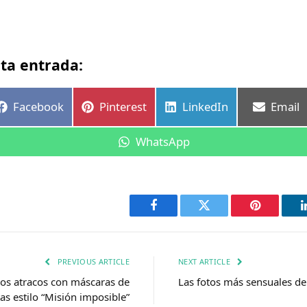
ta entrada:
r
Compartir
Compartir
Compartir
Compar
Facebook
Pinterest
LinkedIn
Email
en
en
en
en
Compartir
WhatsApp
en
Facebook
Twitter
Pinterest
PREVIOUS ARTICLE
NEXT ARTICLE
los atracos con máscaras de
Las fotos más sensuales d
stas estilo “Misión imposible”