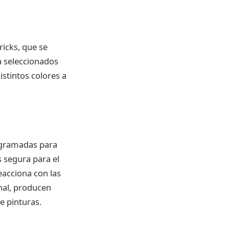
icks, que se
ia seleccionados
stintos colores a
rogramadas para
s segura para el
eacciona con las
inal, producen
e pinturas.