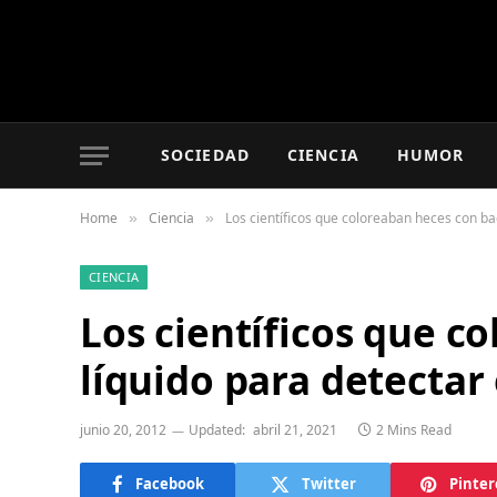
SOCIEDAD
CIENCIA
HUMOR
Home
Ciencia
Los científicos que coloreaban heces con b
»
»
CIENCIA
Los científicos que c
líquido para detecta
junio 20, 2012
Updated:
abril 21, 2021
2 Mins Read
Facebook
Twitter
Pinter