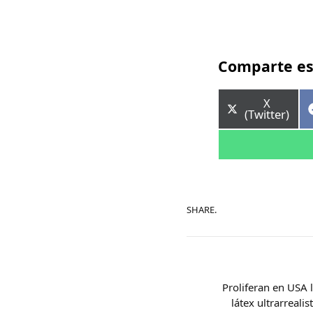
Comparte es
Comparti
X
en
(Twitter)
SHARE.
Proliferan en USA 
látex ultrarreali