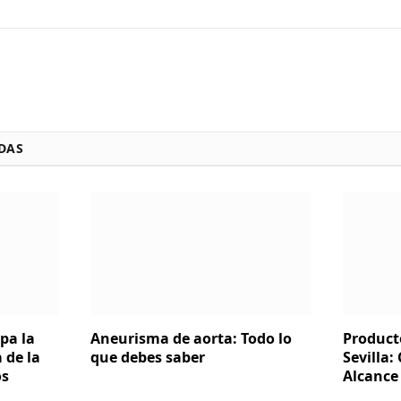
DAS
pa la
Aneurisma de aorta: Todo lo
Product
 de la
que debes saber
Sevilla:
os
Alcance