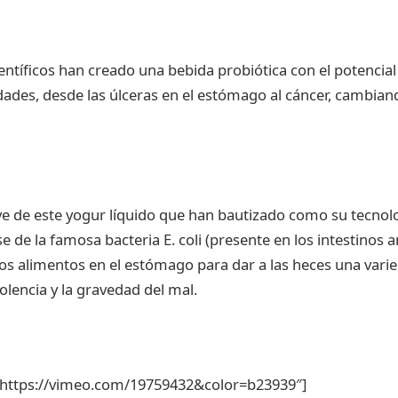
ientíficos han creado una bebida probiótica con el potencia
ades, desde las úlceras en el estómago al cáncer, cambiando
ave de este yogur líquido que han bautizado como su tecnolo
e de la famosa bacteria E. coli (presente en los intestinos 
los alimentos en el estómago para dar a las heces una vari
olencia y la gravedad del mal.
»https://vimeo.com/19759432&color=b23939″]