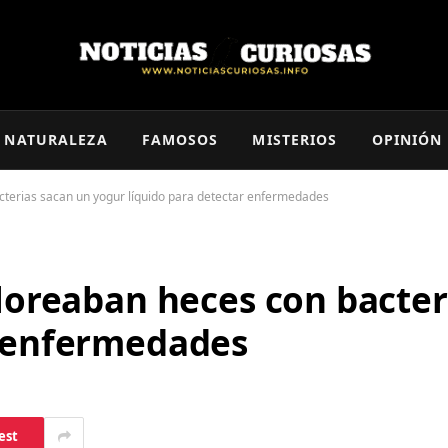
NATURALEZA
FAMOSOS
MISTERIOS
OPINIÓN
acterias sacan un yogur líquido para detectar enfermedades
oloreaban heces con bacte
r enfermedades
est