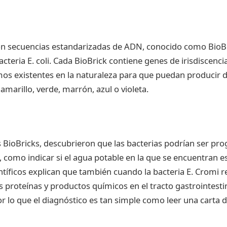
on secuencias estandarizadas de ADN, conocido como BioBr
acteria E. coli. Cada BioBrick contiene genes de irisdiscenc
os existentes en la naturaleza para que puedan producir di
 amarillo, verde, marrón, azul o violeta.
 BioBricks, descubrieron que las bacterias podrían ser p
, como indicar si el agua potable en la que se encuentran e
tíficos explican que también cuando la bacteria E. Cromi r
s proteínas y productos químicos en el tracto gastrointest
or lo que el diagnóstico es tan simple como leer una carta d