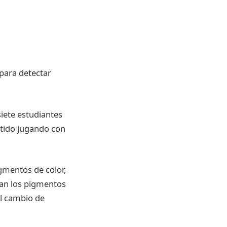
iete estudiantes
rtido jugando con
gmentos de color,
rían los pigmentos
el cambio de