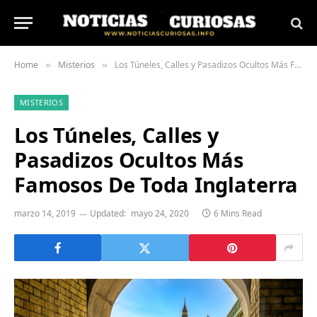
Home
Misterios
Los Túneles, Calles y Pasadizos Ocultos Más Famosos De Toda Inglaterra
»
»
MISTERIOS
Los Túneles, Calles y
Pasadizos Ocultos Más
Famosos De Toda Inglaterra
marzo 14, 2019
Updated:
mayo 24, 2020
6 Mins Read