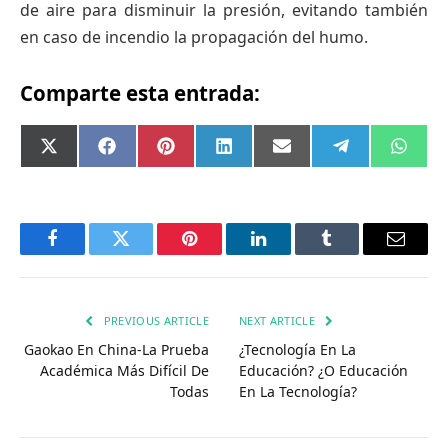
de aire para disminuir la presión, evitando también
en caso de incendio la propagación del humo.
Comparte esta entrada:
Compartir
Compartir
Compartir
Compartir
Compartir
Compartir
Comp
X
Facebook
Pinterest
LinkedIn
Email
Telegram
What
en
en
en
en
en
en
en
(Twitter)
Facebook
Twitter
Pinterest
LinkedIn
Tumblr
Email
PREVIOUS ARTICLE
NEXT ARTICLE
Gaokao En China-La Prueba
¿Tecnología En La
Académica Más Difícil De
Educación? ¿O Educación
Todas
En La Tecnología?