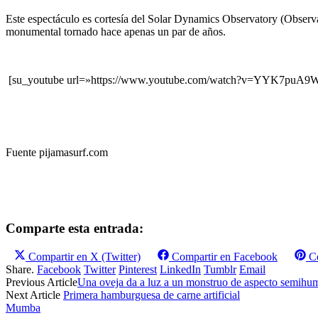
Este espectáculo es cortesía del Solar Dynamics Observatory (Observa
monumental tornado hace apenas un par de años.
[su_youtube url=»https://www.youtube.com/watch?v=YYK7puA9
Fuente pijamasurf.com
Comparte esta entrada:
Compartir en
X (Twitter)
Compartir en
Facebook
C
Share.
Facebook
Twitter
Pinterest
LinkedIn
Tumblr
Email
Previous Article
Una oveja da a luz a un monstruo de aspecto semihu
Next Article
Primera hamburguesa de carne artificial
Mumba