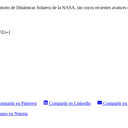
torio de Dinámicas Solares) de la NASA, sin cuyos recientes avances de
WZo»]
ompartir en
Pinterest
Compartir en
LinkedIn
Compartir en
mano en Nigeria