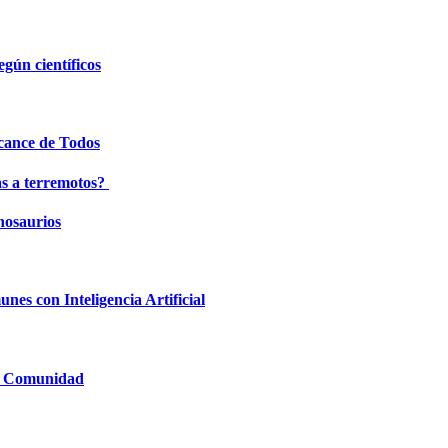
egún científicos
lcance de Todos
as a terremotos?
inosaurios
nes con Inteligencia Artificial
la Comunidad