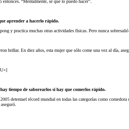
tó entonces. “Mentalmente, sé que lo puedo hacer”.
que aprender a hacerlo rápido.
-pong y practica muchas otras actividades físicas. Pero nunca sobresali
ron brillar. En diez años, esta mujer que sólo come una vez al día, as
HU»]
 hay tiempo de saborearlos si hay que comerlos rápido.
e 2005 detentael récord mundial en todas las categorías como comedora 
 aseguró.