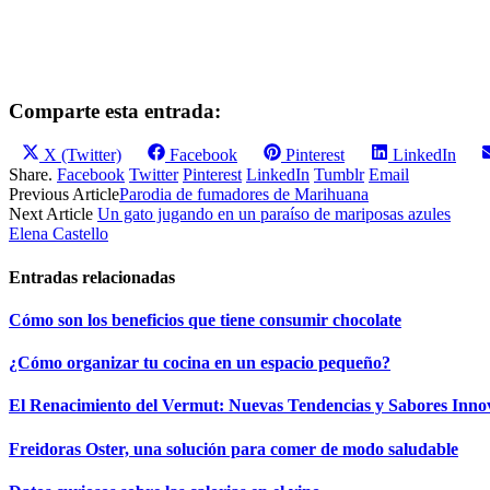
Comparte esta entrada:
Compartir
Compartir
Compartir
Compartir
X (Twitter)
Facebook
Pinterest
LinkedIn
en
en
en
en
Share.
Facebook
Twitter
Pinterest
LinkedIn
Tumblr
Email
Previous Article
Parodia de fumadores de Marihuana
Next Article
Un gato jugando en un paraíso de mariposas azules
Elena Castello
Entradas relacionadas
Cómo son los beneficios que tiene consumir chocolate
¿Cómo organizar tu cocina en un espacio pequeño?
El Renacimiento del Vermut: Nuevas Tendencias y Sabores Inno
Freidoras Oster, una solución para comer de modo saludable