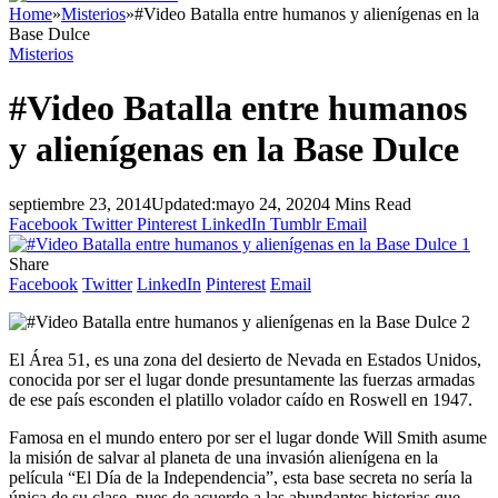
Home
»
Misterios
»
#Video Batalla entre humanos y alienígenas en la
Base Dulce
Misterios
#Video Batalla entre humanos
y alienígenas en la Base Dulce
septiembre 23, 2014
Updated:
mayo 24, 2020
4 Mins Read
Facebook
Twitter
Pinterest
LinkedIn
Tumblr
Email
Share
Facebook
Twitter
LinkedIn
Pinterest
Email
El Área 51, es una zona del desierto de Nevada en Estados Unidos,
conocida por ser el lugar donde presuntamente las fuerzas armadas
de ese país esconden el platillo volador caído en Roswell en 1947.
Famosa en el mundo entero por ser el lugar donde Will Smith asume
la misión de salvar al planeta de una invasión alienígena en la
película “El Día de la Independencia”, esta base secreta no sería la
única de su clase, pues de acuerdo a las abundantes historias que