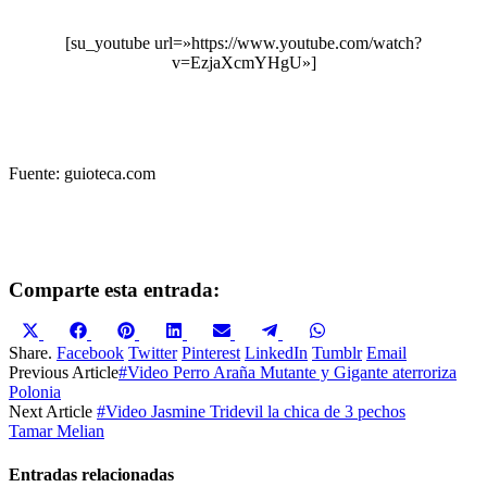
[su_youtube url=»https://www.youtube.com/watch?
v=EzjaXcmYHgU»]
Fuente: guioteca.com
Comparte esta entrada:
Compartir
Compartir
Compartir
Compartir
Compartir
Compartir
Compartir
en
en
en
en
en
en
en
Share.
Facebook
Twitter
Pinterest
LinkedIn
Tumblr
Email
X
Facebook
Pinterest
LinkedIn
Email
Telegram
WhatsApp
Previous Article
#Video Perro Araña Mutante y Gigante aterroriza
(Twitter)
Polonia
Next Article
#Video Jasmine Tridevil la chica de 3 pechos
Tamar Melian
Entradas relacionadas