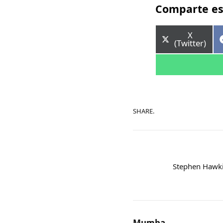
Comparte es
Comparti
X
en
(Twitter)
SHARE.
Stephen Hawki
Mumba