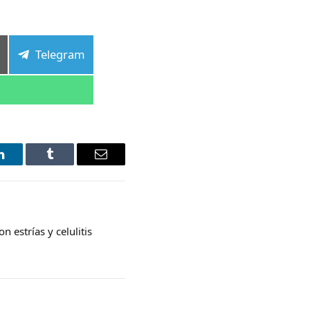
tir
Compartir
Telegram
en
LinkedIn
Tumblr
Email
on estrías y celulitis