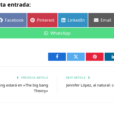
ta entrada:
r
Compartir
Compartir
Compartir
Compar
Facebook
Pinterest
LinkedIn
Email
en
en
en
en
Compartir
WhatsApp
en
Facebook
Twitter
Pinterest
PREVIOUS ARTICLE
NEXT ARTICLE
ng estará en «The big bang
Jennifer López, al natural: c
Theory»