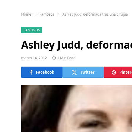
Home
Famosos
Ashley Judd, deformada tras una cirugía
»
»
FAMOSOS
Ashley Judd, deformad
marzo 14, 2012
1 Min Read
Facebook
Twitter
Pinter