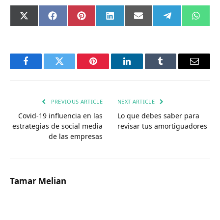
Compartir
Compartir
Compartir
Compartir
Compartir
Compartir
Comp
X
Facebook
Pinterest
LinkedIn
Email
Telegram
What
en
en
en
en
en
en
en
(Twitter)
Facebook
Twitter
Pinterest
LinkedIn
Tumblr
Email
PREVIOUS ARTICLE
NEXT ARTICLE
Covid-19 influencia en las
Lo que debes saber para
estrategias de social media
revisar tus amortiguadores
de las empresas
Tamar Melian