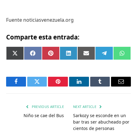
Fuente noticiasvenezuela.org
Comparte esta entrada:
Compartir
Compartir
Compartir
Compartir
Compartir
Compartir
Comp
X
Facebook
Pinterest
LinkedIn
Email
Telegram
What
en
en
en
en
en
en
en
(Twitter)
Facebook
Twitter
Pinterest
LinkedIn
Tumblr
Email
PREVIOUS ARTICLE
NEXT ARTICLE
Niño se cae del Bus
Sarkozy se esconde en un
bar tras ser abucheado por
cientos de personas