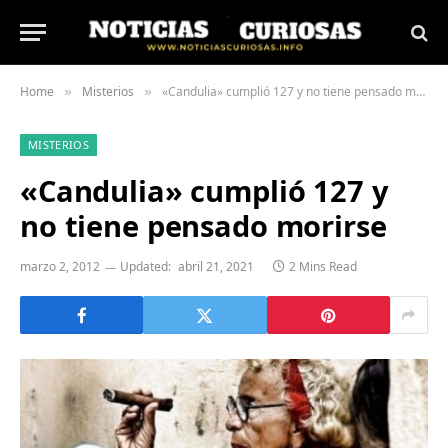
Home
Misterios
«Candulia» cumplió 127 y no tiene pensado morirse
»
»
MISTERIOS
«Candulia» cumplió 127 y
no tiene pensado morirse
marzo 2, 2012
Updated:
abril 21, 2021
2 Mins Read