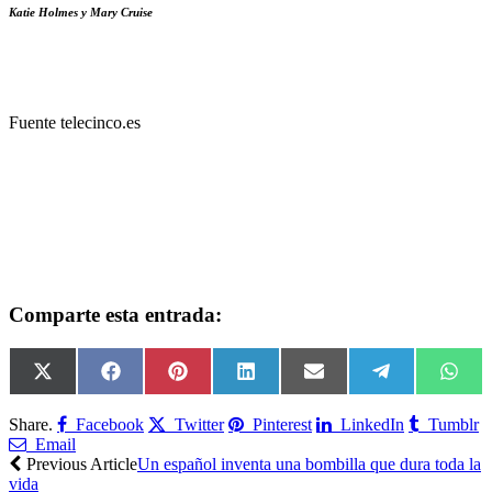
Katie Holmes y Mary Cruise
Fuente telecinco.es
Comparte esta entrada:
Compartir
Compartir
Compartir
Compartir
Compartir
Compartir
Comp
X
Facebook
Pinterest
LinkedIn
Email
Telegram
Wha
en
en
en
en
en
en
en
(Twitter)
Share.
Facebook
Twitter
Pinterest
LinkedIn
Tumblr
Email
Previous Article
Un español inventa una bombilla que dura toda la
vida