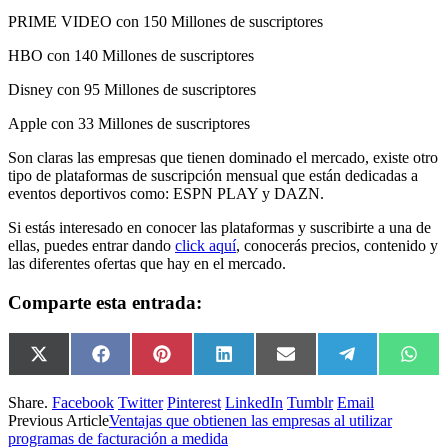
PRIME VIDEO con 150 Millones de suscriptores
HBO con 140 Millones de suscriptores
Disney con 95 Millones de suscriptores
Apple con 33 Millones de suscriptores
Son claras las empresas que tienen dominado el mercado, existe otro
tipo de plataformas de suscripción mensual que están dedicadas a
eventos deportivos como: ESPN PLAY y DAZN.
Si estás interesado en conocer las plataformas y suscribirte a una de
ellas, puedes entrar dando
click aquí
, conocerás precios, contenido y
las diferentes ofertas que hay en el mercado.
Comparte esta entrada:
Compartir
X
Compartir
Facebook
Compartir
Pinterest
Compartir
LinkedIn
Compartir
Email
Compartir
Telegram
Comp
Wha
en
(Twitter)
en
en
en
en
en
en
Share.
Facebook
Twitter
Pinterest
LinkedIn
Tumblr
Email
Previous Article
Ventajas que obtienen las empresas al utilizar
programas de facturación a medida