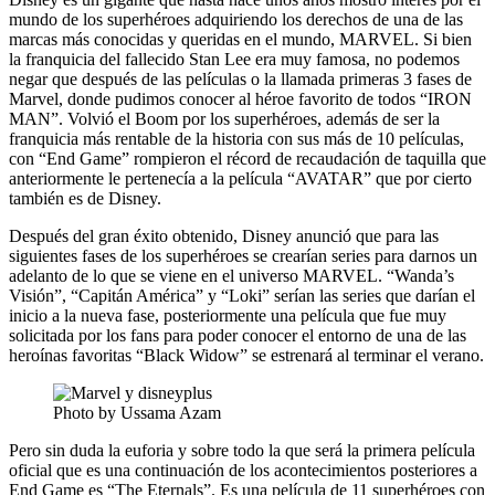
mundo de los superhéroes adquiriendo los derechos de una de las
marcas más conocidas y queridas en el mundo, MARVEL. Si bien
la franquicia del fallecido Stan Lee era muy famosa, no podemos
negar que después de las películas o la llamada primeras 3 fases de
Marvel, donde pudimos conocer al héroe favorito de todos “IRON
MAN”. Volvió el Boom por los superhéroes, además de ser la
franquicia más rentable de la historia con sus más de 10 películas,
con “End Game” rompieron el récord de recaudación de taquilla que
anteriormente le pertenecía a la película “AVATAR” que por cierto
también es de Disney.
Después del gran éxito obtenido, Disney anunció que para las
siguientes fases de los superhéroes se crearían series para darnos un
adelanto de lo que se viene en el universo MARVEL. “Wanda’s
Visión”, “Capitán América” y “Loki” serían las series que darían el
inicio a la nueva fase, posteriormente una película que fue muy
solicitada por los fans para poder conocer el entorno de una de las
heroínas favoritas “Black Widow” se estrenará al terminar el verano.
Photo by Ussama Azam
Pero sin duda la euforia y sobre todo la que será la primera película
oficial que es una continuación de los acontecimientos posteriores a
End Game es “The Eternals”. Es una película de 11 superhéroes con