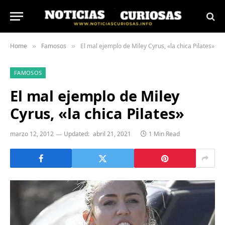
Home
Famosos
El mal ejemplo de Miley Cyrus, «la chica Pilates»
»
»
FAMOSOS
El mal ejemplo de Miley
Cyrus, «la chica Pilates»
marzo 12, 2012
Updated:
abril 21, 2021
1 Min Read