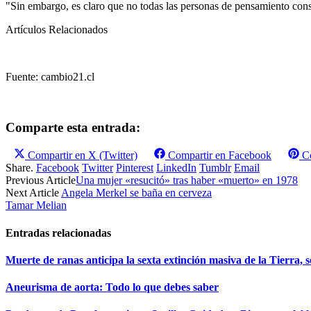
"Sin embargo, es claro que no todas las personas de pensamiento conse
Artículos Relacionados
Fuente: cambio21.cl
Comparte esta entrada:
Compartir en
X (Twitter)
Compartir en
Facebook
C
Share.
Facebook
Twitter
Pinterest
LinkedIn
Tumblr
Email
Previous Article
Una mujer «resucitó» tras haber «muerto» en 1978
Next Article
Angela Merkel se baña en cerveza
Tamar Melian
Entradas relacionadas
Muerte de ranas anticipa la sexta extinción masiva de la Tierra, s
Aneurisma de aorta: Todo lo que debes saber