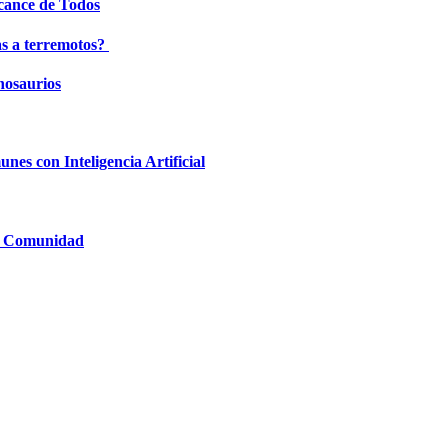
lcance de Todos
as a terremotos?
inosaurios
nes con Inteligencia Artificial
la Comunidad