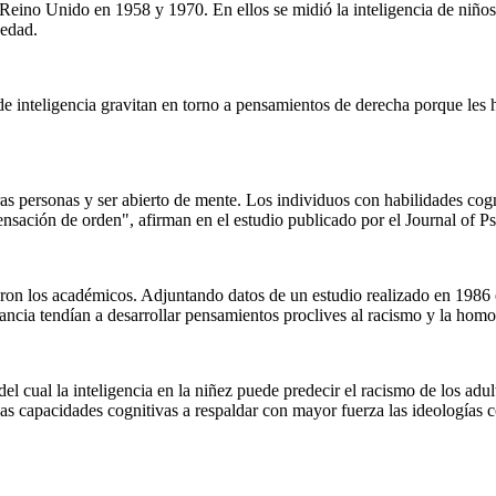
 Reino Unido en 1958 y 1970. En ellos se midió la inteligencia de niños
 edad.
de inteligencia gravitan en torno a pensamientos de derecha porque les 
ras personas y ser abierto de mente. Los individuos con habilidades cogn
nsación de orden", afirman en el estudio publicado por el Journal of P
garon los académicos. Adjuntando datos de un estudio realizado en 1986
fancia tendían a desarrollar pensamientos proclives al racismo y la homo
el cual la inteligencia en la niñez puede predecir el racismo de los adult
jas capacidades cognitivas a respaldar con mayor fuerza las ideologías