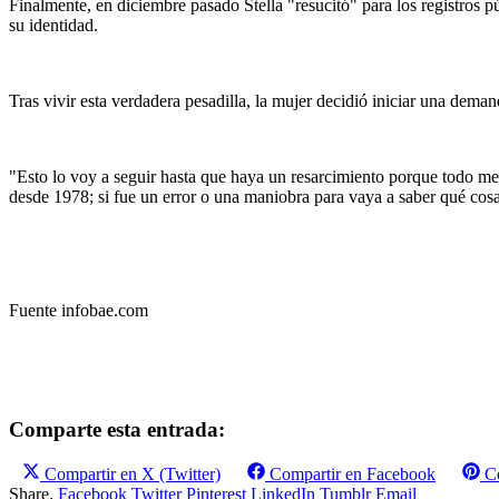
Finalmente, en diciembre pasado Stella "resucitó" para los registros 
su identidad.
Tras vivir esta verdadera pesadilla, la mujer decidió iniciar una dema
"Esto lo voy a seguir hasta que haya un resarcimiento porque todo m
desde 1978; si fue un error o una maniobra para vaya a saber qué cos
Fuente infobae.com
Comparte esta entrada:
Compartir en
X (Twitter)
Compartir en
Facebook
C
Share.
Facebook
Twitter
Pinterest
LinkedIn
Tumblr
Email