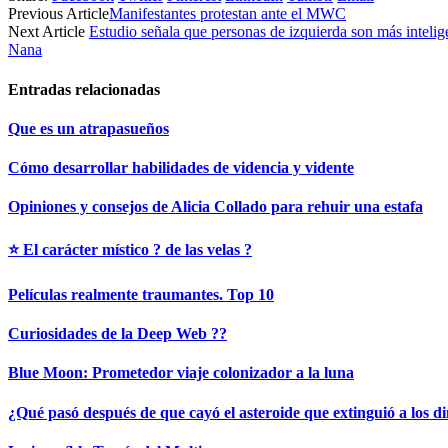
Previous Article
Manifestantes protestan ante el MWC
Next Article
Estudio señala que personas de izquierda son más intelig
Nana
Entradas relacionadas
Que es un atrapasueños
Cómo desarrollar habilidades de videncia y vidente
Opiniones y consejos de Alicia Collado para rehuir una estafa
⭐ El carácter místico ? de las velas ?
Películas realmente traumantes. Top 10
Curiosidades de la Deep Web ?‍?
Blue Moon: Prometedor viaje colonizador a la luna
¿Qué pasó después de que cayó el asteroide que extinguió a los d