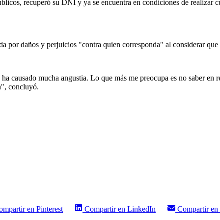
públicos, recuperó su DNI y ya se encuentra en condiciones de realizar 
nda por daños y perjuicios "contra quien corresponda" al considerar que 
e ha causado mucha angustia. Lo que más me preocupa es no saber en r
a", concluyó.
ompartir en
Pinterest
Compartir en
LinkedIn
Compartir en